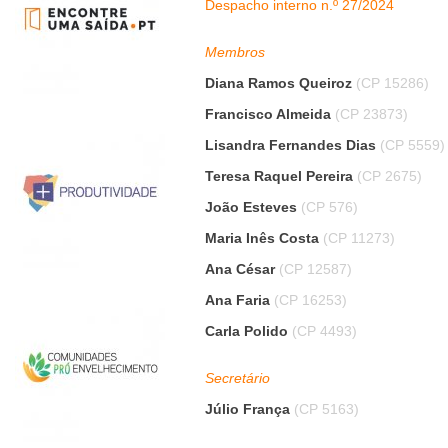
Despacho interno n.º 27/2024
Membros
Diana Ramos Queiroz
(CP 15286)
Francisco Almeida
(CP 23873)
Lisandra Fernandes Dias
(CP 5559)
Teresa Raquel Pereira
(CP 2675)
João Esteves
(CP 576)
Maria Inês Costa
(CP 11273)
Ana César
(CP 12587)
Ana Faria
(CP 16253)
Carla Polido
(CP 4493)
Secretário
Júlio França
(CP 5163)