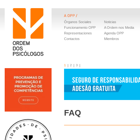
Órganos Sociales
Noticias
Funcionamento OPP
A Ordem nos Media
Representaciones
Agenda OPP
Contactos
Miembros
1
2
3
FAQ