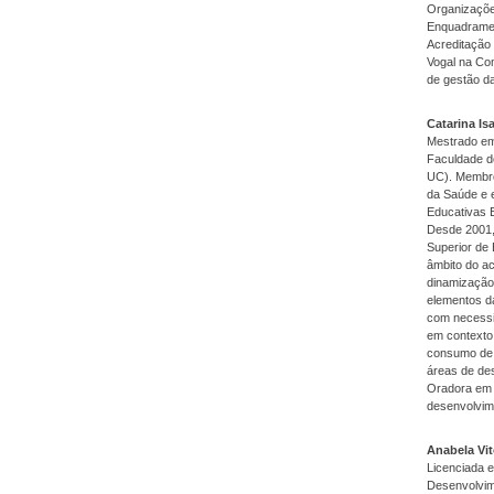
Organizaçõe
Enquadramen
Acreditação
Vogal na Co
de gestão d
Catarina Is
Mestrado em 
Faculdade d
UC). Membro
da Saúde e 
Educativas E
Desde 2001,
Superior de 
âmbito do a
dinamização
elementos d
com necessi
em contexto 
consumo de 
áreas de des
Oradora em s
desenvolvime
Anabela Vi
Licenciada e
Desenvolvime