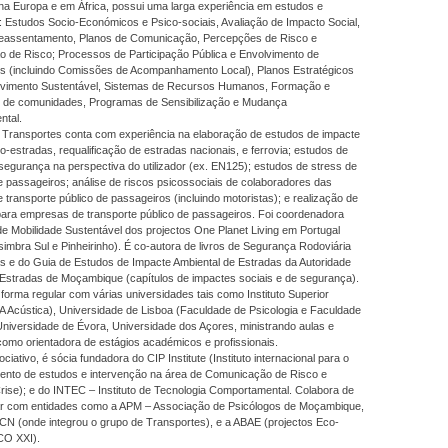
na Europa e em África, possui uma larga experiência em estudos e
: Estudos Socio-Económicos e Psico-sociais, Avaliação de Impacto Social,
eassentamento, Planos de Comunicação, Percepções de Risco e
 de Risco; Processos de Participação Pública e Envolvimento de
 (incluindo Comissões de Acompanhamento Local), Planos Estratégicos
vimento Sustentável, Sistemas de Recursos Humanos, Formação e
 de comunidades, Programas de Sensibilização e Mudança
tal.
 Transportes conta com experiência na elaboração de estudos de impacte
to-estradas, requalificação de estradas nacionais, e ferrovia; estudos de
 segurança na perspectiva do utilizador (ex. EN125); estudos de stress de
 passageiros; análise de riscos psicossociais de colaboradores das
transporte público de passageiros (incluindo motoristas); e realização de
para empresas de transporte público de passageiros. Foi coordenadora
e Mobilidade Sustentável dos projectos One Planet Living em Portugal
imbra Sul e Pinheirinho). É co-autora de livros de Segurança Rodoviária
as e do Guia de Estudos de Impacte Ambiental de Estradas da Autoridade
 Estradas de Moçambique (capítulos de impactes sociais e de segurança).
forma regular com várias universidades tais como Instituto Superior
A Acústica), Universidade de Lisboa (Faculdade de Psicologia e Faculdade
Universidade de Évora, Universidade dos Açores, ministrando aulas e
como orientadora de estágios académicos e profissionais.
ciativo, é sócia fundadora do CIP Institute (Instituto internacional para o
ento de estudos e intervenção na área de Comunicação de Risco e
ise); e do INTEC – Instituto de Tecnologia Comportamental. Colabora de
ar com entidades como a APM – Associação de Psicólogos de Moçambique,
N (onde integrou o grupo de Transportes), e a ABAE (projectos Eco-
CO XXI).