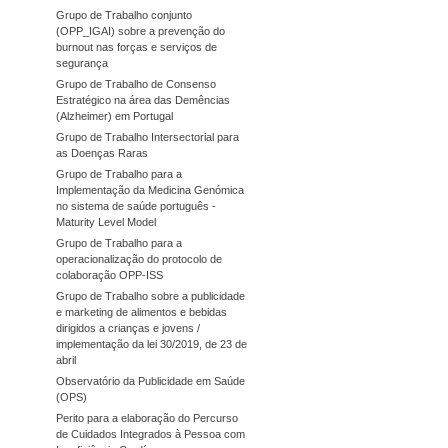
Grupo de Trabalho conjunto
(OPP_IGAI) sobre a prevenção do
burnout nas forças e serviços de
segurança
Grupo de Trabalho de Consenso
Estratégico na área das Demências
(Alzheimer) em Portugal
Grupo de Trabalho Intersectorial para
as Doenças Raras
Grupo de Trabalho para a
Implementação da Medicina Genómica
no sistema de saúde português -
Maturity Level Model
Grupo de Trabalho para a
operacionalização do protocolo de
colaboração OPP-ISS
Grupo de Trabalho sobre a publicidade
e marketing de alimentos e bebidas
dirigidos a crianças e jovens /
implementação da lei 30/2019, de 23 de
abril
Observatório da Publicidade em Saúde
(OPS)
Perito para a elaboração do Percurso
de Cuidados Integrados à Pessoa com