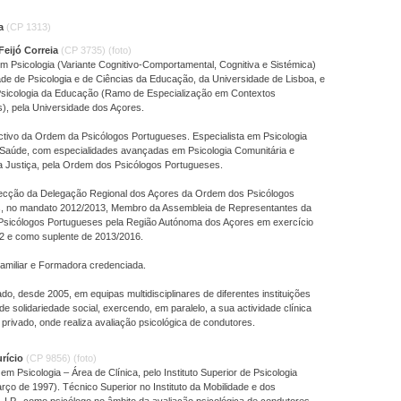
ia
(CP 1313)
Feijó Correia
(CP 3735)
(foto)
m Psicologia (Variante Cognitivo-Comportamental, Cognitiva e Sistémica)
de de Psicologia e de Ciências da Educação, da Universidade de Lisboa, e
sicologia da Educação (Ramo de Especialização em Contextos
), pela Universidade dos Açores.
tivo da Ordem da Psicólogos Portugueses. Especialista em Psicologia
a Saúde, com especialidades avançadas em Psicologia Comunitária e
a Justiça, pela Ordem dos Psicólogos Portugueses.
recção da Delegação Regional dos Açores da Ordem dos Psicólogos
, no mandato 2012/2013, Membro da Assembleia de Representantes da
sicólogos Portugueses pela Região Autónoma dos Açores em exercício
2 e como suplente de 2013/2016.
amiliar e Formadora credenciada.
do, desde 2005, em equipas multidisciplinares de diferentes instituições
 de solidariedade social, exercendo, em paralelo, a sua actividade clínica
privado, onde realiza avaliação psicológica de condutores.
urício
(CP 9856)
(foto)
 em Psicologia – Área de Clínica, pelo Instituto Superior de Psicologia
rço de 1997). Técnico Superior no Instituto da Mobilidade e dos
 I.P., como psicólogo no âmbito da avaliação psicológica de condutores