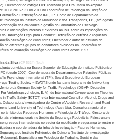
de). Orientador de estágio OPP realizado pela Dra. Maria do Amparo
tre 01.08.2016 e 31.08.2017 no Laboratório de Psicologia da Direção de
Formação e Certificação do IMT, I.P.. Chefe de Departamento do
de Psicologia do Instituto da Mobilidade e dos Transportes, I.P., (até agosto
ordenação das atividades e gestão do Laboratório de Psicologia;
tos e orientações internas e externas ao IMT sobre as implicações do
da Habilitação Legal para Conduzir; Definição de critérios e requisitos
aliação psicológica de condutores; Orientador e autor de estudos de
ão de diferentes grupos de condutores avaliados no Laboratório de
Prática de avaliação psicológica de condutores desde 1997.
ira da Silva
(CP 5324)
(foto)
djunta convidada na Escola Superior de Educação do Instituto Politécnico
IPC (desde 2000). Coordenadora do Departamento de Relações Públicas
raffic Psychology International (TPI); Board Executivo do European
rugs Testing Society – EWDTS onde faz parte integrante do Networking
Membro da German Society for Traffic Psychology (DGVP- Deutsche
 Fur Verkehrspsychologie, E. V); do International Co-operation on Theories
 in Traffic Safety (ICTCT) e da International Council on Alcohol, Drugs and
ty. Colaboradora/Investigadora do Centre of Accident Research and Road
eens Land University of Technology (Austrália). Consultora nacional e
al no âmbito dos Recursos Humanos e Psicologia do Tráfego. Gestora de
onais e internacionais no âmbito da Segurança Rodoviária. Palestrante e
congressos internacionais no sector da mobilidade e segurança terrestre e
tigadora e coordenadora da linha de investigação - Fatores Humanos,
Segurança do Instituto Politécnico de Coimbra (Instituto de Investigação
-Robocorp). Especialista em Psicologia do Trabalho, Social e das