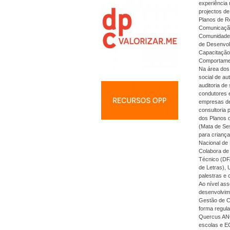
experiência 
projectos de
Planos de R
Comunicação
Comunidades
de Desenvol
Capacitação
Comportamen
Na área dos
social de au
auditoria de
condutores e
empresas de 
consultoria 
dos Planos d
(Mata de Ses
para crianç
Nacional de
Colabora de 
Técnico (DF
de Letras), 
palestras e 
Ao nível asso
desenvolvim
Gestão de Cr
forma regul
Quercus ANC
escolas e E