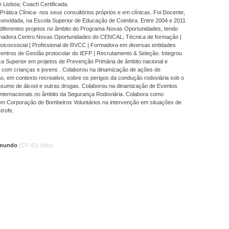
 Lisboa; Coach Certificada.
rática Clínica- nos seus consultórios próprios e em clínicas. Foi Docente,
Convidada, na Escola Superior de Educação de Coimbra. Entre 2004 e 2011
 diferentes projetos no âmbito do Programa Novas Oportunidades, tendo
nadora Centro Novas Oportunidades do CENCAL; Técnica de formação |
sicossocial | Profissional de RVCC | Formadora em diversas entidades
Centros de Gestão protocolar do IEFP | Recrutamento & Seleção. Integrou
a Superior em projetos de Prevenção Primária de âmbito nacional e
l com crianças e jovens . Colaborou na dinamização de ações de
ão, em contexto recreativo, sobre os perigos da condução rodoviária sob o
onsumo de álcool e outras drogas. Colaborou na dinamização de Eventos
internacionais no âmbito da Segurança Rodoviária. Colabora como
om Corporação de Bombeiros Voluntários na intervenção em situações de
trofe.
imundo
(CP 41)
(foto)