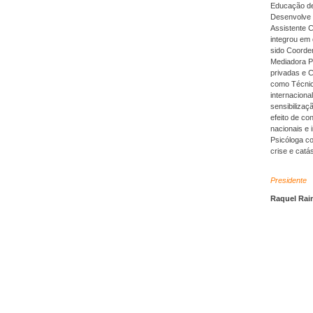
Educação de
Desenvolve P
Assistente 
integrou em
sido Coorde
Mediadora P
privadas e 
como Técnic
internaciona
sensibilizaç
efeito de c
nacionais e 
Psicóloga c
crise e catás
Presidente
Raquel Ra