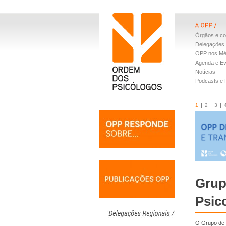
Órgãos e co
Delegações 
OPP nos Mé
Agenda e E
Notícias
Podcasts e
1
2
3
Grup
Psic
O Grupo de T