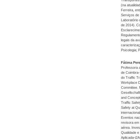
(na atualida
Ferreira, en
Serviços de 
Laboratório 
de 2014). Co
Esclarecimen
Regulamento 
legais da av
caracterizaç
Psicologia; 
Fátima Pere
Professora a
de Coimbra-
do Traffic T
Workplace D
Committee. 
Gesellschaft
and Concepts
Traffic Safe
Safety at Qu
internacion
Eventos naci
revisora em 
aérea. Inves
Qualidade e 
Aplicada-i2A