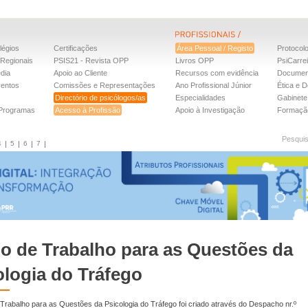
légios
Certificações
Área Pessoal / Registo
Protocol
Regionais
PSIS21 - Revista OPP
Livros OPP
PsiCarre
dia
Apoio ao Cliente
Recursos com evidência
Documen
ventos
Comissões e Representações
Ano Profissional Júnior
Ética e D
Directório de psicólogos/as
Especialidades
Gabinete 
 Programas
Acesso à Profissão
Apoio à Investigação
Formaçã
Pesqui
4
5
6
7
o de Trabalho para as Questões da
ologia do Tráfego
rabalho para as Questões da Psicologia do Tráfego foi criado através do Despacho nr.º