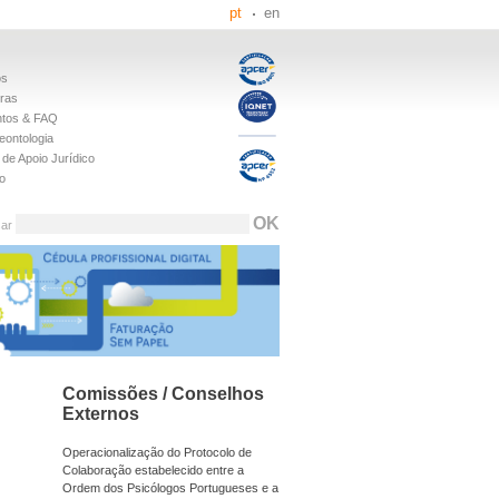
pt
en
os
iras
tos & FAQ
eontologia
de Apoio Jurídico
o
sar
Comissões / Conselhos
Externos
Operacionalização do Protocolo de
Colaboração estabelecido entre a
Ordem dos Psicólogos Portugueses e a