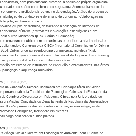
 candidatos, com problemáticas diversas, a pedido do próprio organismo
 autoridades de saúde ou de forças de segurança; Acompanhamento da
 condutores e profissionais do ensino da condução; Análise de processos
e habilitação de condutores e do ensino da condução; Colaboração na
e legislação diversa no setor.
m vários grupos de trabalho, destacando a aplicação de métodos de
 concursos públicos (entrevistas e avaliações psicológicas) e em
com outros Ministérios (p. ex. Saúde e Educação).
os organismos públicos em conferências e reuniões, a nível nacional e
l, salientando o Congresso da CIECA (International Commission for Driving
 2014, Dublin, onde apresentou uma comunicação intitulada "Risk
ssessment in young novice drivers, The role of Portuguese driving training
e acquisition and development of this competence".
ormação em cursos de instrutores de condução e examinadores, nas áreas
a, pedagogia e segurança rodoviária.
res
(CP 1506)
(foto)
dra da Conceição Tavares, licenciada em Psicologia (área de Clínica
omportamental) pela Faculdade de Psicologia e Ciências da Educação da
e de Coimbra e Doutorada em Psicologia Clínica pela Universidade do
essora Auxiliar Convidada do Departamento de Psicologia da Universidade
nsultora/supervisora das atividades de formação e investigação da
odoviária Portuguesa, formadora em diversos
psicóloga com prática clínica privada.
unes
(CP 3820)
(foto)
Psicóloga Social e Mestre em Psicologia do Ambiente, com 18 anos de