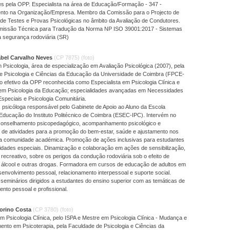
s pela OPP. Especialista na área de Educação/Formação - 347 -
to na Organização/Empresa. Membro da Comissão para o Projecto de
 de Testes e Provas Psicológicas no âmbito da Avaliação de Condutores.
missão Técnica para Tradução da Norma NP ISO 39001:2017 - Sistemas
a segurança rodoviária (SR)
abel Carvalho Neves
(CP 7875)
(foto)
Psicologia, área de especialização em Avaliação Psicológica (2007), pela
e Psicologia e Ciências da Educação da Universidade de Coimbra (FPCE-
 efetivo da OPP reconhecida como Especialista em Psicologia Clínica e
em Psicologia da Educação; especialidades avançadas em Necessidades
speciais e Psicologia Comunitária.
 psicóloga responsável pelo Gabinete de Apoio ao Aluno da Escola
Educação do Instituto Politécnico de Coimbra (ESEC-IPC). Intervém no
conselhamento psicopedagógico, acompanhamento psicológico e
 de atividades para a promoção do bem-estar, saúde e ajustamento nos
a comunidade académica. Promoção de ações inclusivas para estudantes
dades especiais. Dinamização e colaboração em ações de sensibilização,
recreativo, sobre os perigos da condução rodoviária sob o efeito de
álcool e outras drogas. Formadora em cursos de educação de adultos em
envolvimento pessoal, relacionamento interpessoal e suporte social.
eminários dirigidos a estudantes do ensino superior com as temáticas de
nto pessoal e profissional.
torino Costa
(CP 3780)
(foto)
m Psicologia Clínica, pelo ISPA e Mestre em Psicologia Clínica - Mudança e
nto em Psicoterapia, pela Faculdade de Psicologia e Ciências da