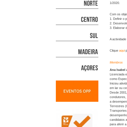
1/2020.
Com os obje
1. Definir o
2. Desenvolv
3. Elaborar
A actividade
Clique
aqui
p
Membros
Ana Isabel
Licenciada e
como Especia
Iniciou ativ
em lar ou ce
Desde 2001, 
condutores,
a desempenha
Terrestres (
Transportes 
desempenhou
candidatos 
para aferir 