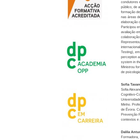
condutores e
público, de
formação de
nas áreas d
elaboração d
Participou e
avaliação em
colaboração 
Representou 
internaciona
Testing), em
perception a
system in th
Ministrou f
de psicologi
Sofia Tava
Sofia Alexan
Cognitivo-C
Universidad
Minho. Prof
de Évora. Co
Prevenção R
contextos e 
Dalila Ant
Formadora, 