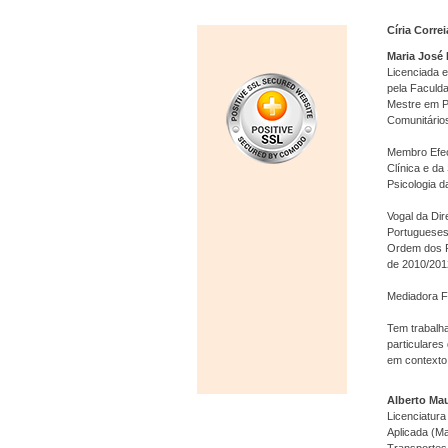
Círia Corre
Maria José 
Licenciada e
pela Faculda
Mestre em P
Comunitários
Membro Efec
Clínica e d
Psicologia d
Vogal da Di
Portugueses
Ordem dos P
de 2010/201
Mediadora F
Tem trabalha
particulares
em contexto 
Alberto Ma
Licenciatura
Aplicada (Ma
Transportes,