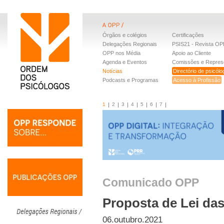
Órgãos e colégios
Certificações
Delegações Regionais
PSIS21 - Revista OP
OPP nos Média
Apoio ao Cliente
Agenda e Eventos
Comissões e Repres
Notícias
Directório de psicól
Podcasts e Programas
Acesso à Profissão
1
2
3
4
5
6
7
Comunicado OPP
Proposta de Lei das
06.outubro.2021