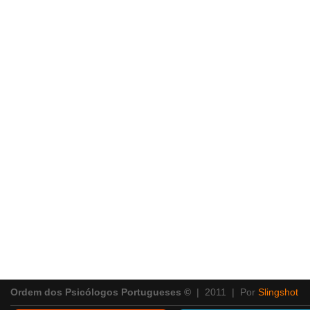
Ordem dos Psicólogos Portugueses ©
| 2011 | Por
Slingshot