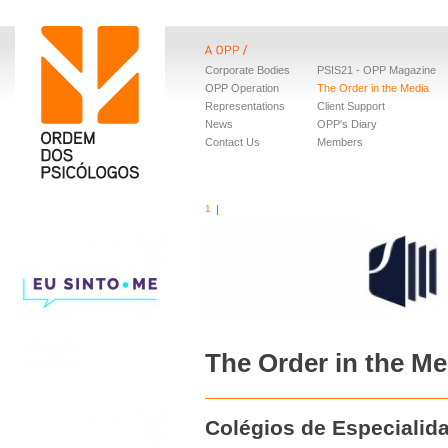
Corporate Bodies
PSIS21 - OPP Magazine
OPP Operation
The Order in the Media
Representations
Client Support
News
OPP's Diary
Contact Us
Members
1
The Order in the Me
Colégios de Especialid