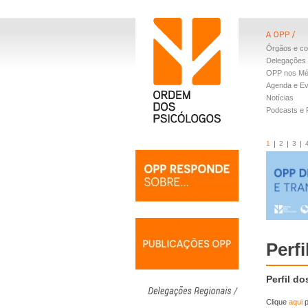
Órgãos e co
Delegações 
OPP nos Mé
Agenda e E
Notícias
Podcasts e
1
2
3
Perf
Perfil d
Clique
aqui
p