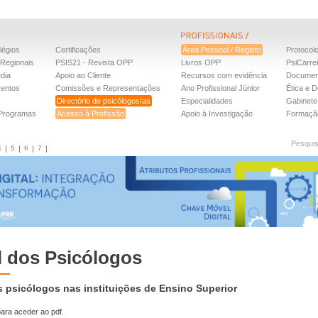
légios
Certificações
Área Pessoal / Registo
Protocol
Regionais
PSIS21 - Revista OPP
Livros OPP
PsiCarre
dia
Apoio ao Cliente
Recursos com evidência
Documen
ventos
Comissões e Representações
Ano Profissional Júnior
Ética e D
Directório de psicólogos/as
Especialidades
Gabinete 
 Programas
Acesso à Profissão
Apoio à Investigação
Formaçã
Pesqui
4
5
6
7
il dos Psicólogos
os psicólogos nas instituições de Ensino Superior
ara aceder ao pdf.