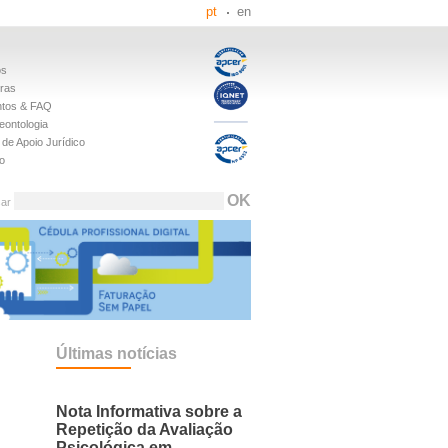
pt
en
os
iras
tos & FAQ
eontologia
de Apoio Jurídico
o
sar
Últimas notícias
Nota Informativa sobre a
Repetição da Avaliação
Psicológica em