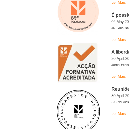
Ler Mais
É possí
02.May.20
JN - Ana Isa
Ler Mais
A liber
30.April.2
Jornal Econó
Ler Mais
Reuniõe
30.April.2
SIC Notícias
Ler Mais