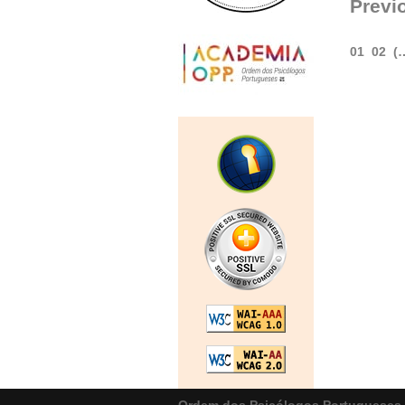
Previ
01
02
(