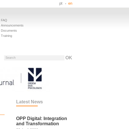
pt
en
FAQ
Announcements
Documents
Training
Search
Latest News
OPP Digital: Integration
and Transformation