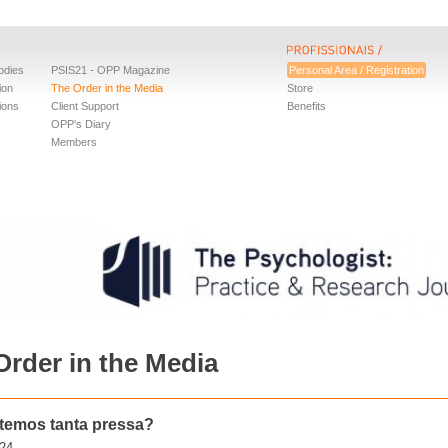
odies
PSIS21 - OPP Magazine
Personal Area / Registration
ion
The Order in the Media
Store
ions
Client Support
Benefits
OPP's Diary
Members
Order in the Media
temos tanta pressa?
24