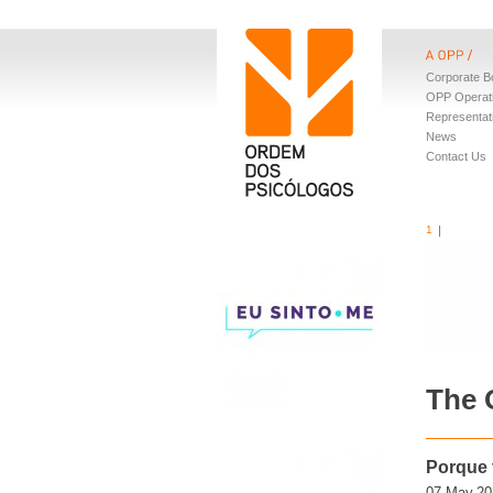
Corporate B
OPP Operat
Representat
News
Contact Us
1
The 
Porque 
07.May.20