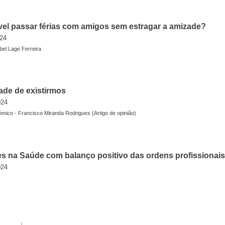
vel passar férias com amigos sem estragar a amizade?
24
bel Lage Ferreira
dade de existirmos
024
mico - Francisco Miranda Rodrigues (Artigo de opinião)
s na Saúde com balanço positivo das ordens profissionais
024