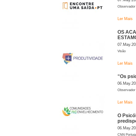
Observador 
Ler Mais
OS ACA
ESTAM
07.May.20
Visão
Ler Mais
“Os psi
06.May.20
Observador 
Ler Mais
O Psicó
predisp
06.May.20
CNN Portugal