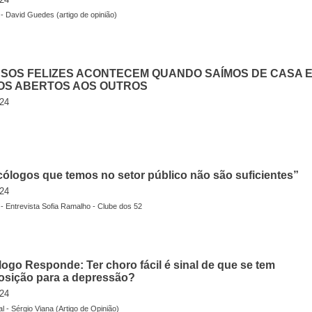
- David Guedes (artigo de opinião)
SOS FELIZES ACONTECEM QUANDO SAÍMOS DE CASA 
OS ABERTOS AOS OUTROS
24
cólogos que temos no setor público não são suficientes”
24
- Entrevista Sofia Ramalho - Clube dos 52
logo Responde: Ter choro fácil é sinal de que se tem
osição para a depressão?
24
 - Sérgio Viana (Artigo de Opinião)