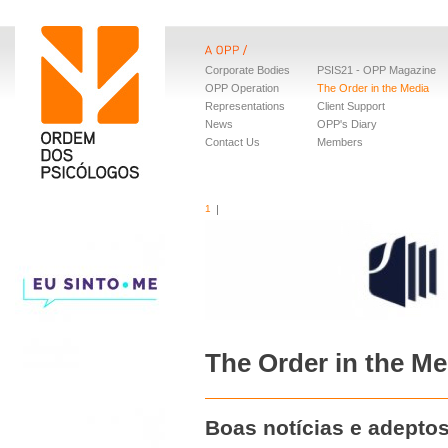
Corporate Bodies
PSIS21 - OPP Magazine
OPP Operation
The Order in the Media
Representations
Client Support
News
OPP's Diary
Contact Us
Members
1
The Order in the Me
Boas notícias e adeptos