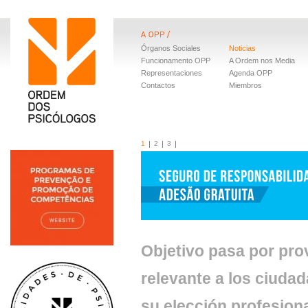
Órganos Sociales
Noticias
Funcionamento OPP
A Ordem nos Media
Representaciones
Agenda OPP
Contactos
Miembros
1
2
3
Objetivo pasa por pro
relevante a los ciudad
su elección profesion