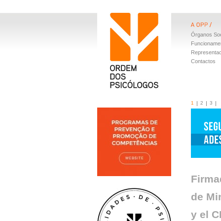
Órganos Soc
Funcioname
Representa
Contactos
1
2
3
Firma
de Mi
y el 