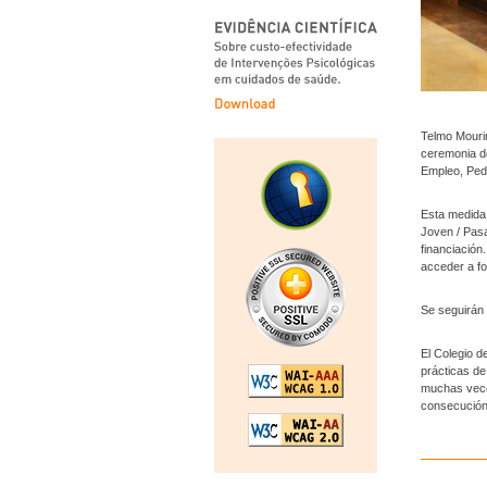
Telmo Mourin
ceremonia de
Empleo, Pedr
Esta medida,
Joven / Pasa
financiación
acceder a f
Se seguirán 
El Colegio 
prácticas de
muchas veces
consecución 