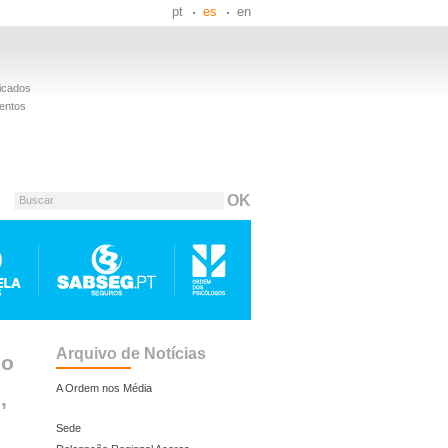
pt
es
en
icados
entos
Buscar
Arquivo de Notícias
jo
A Ordem nos Média
,
Sede