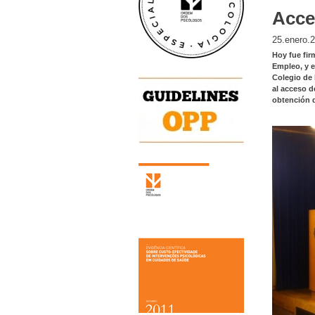
Acce
25.enero.
Hoy fue fir
Empleo, y e
Colegio de 
al acceso d
obtención d