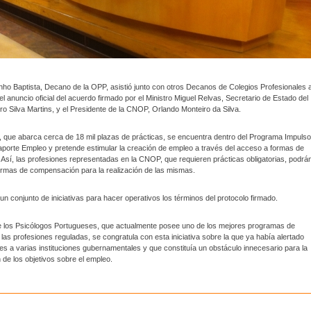
ho Baptista, Decano de la OPP, asistió junto con otros Decanos de Colegios Profesionales a
l anuncio oficial del acuerdo firmado por el Ministro Miguel Relvas, Secretario de Estado del
o Silva Martins, y el Presidente de la CNOP, Orlando Monteiro da Silva.
 que abarca cerca de 18 mil plazas de prácticas, se encuentra dentro del Programa Impulso
porte Empleo y pretende estimular la creación de empleo a través del acceso a formas de
. Así, las profesiones representadas en la CNOP, que requieren prácticas obligatorias, podrá
ormas de compensación para la realización de las mismas.
un conjunto de iniciativas para hacer operativos los términos del protocolo firmado.
de los Psicólogos Portugueses, que actualmente posee uno de los mejores programas de
 las profesiones reguladas, se congratula con esta iniciativa sobre la que ya había alertado
 a varias instituciones gubernamentales y que constituía un obstáculo innecesario para la
de los objetivos sobre el empleo.