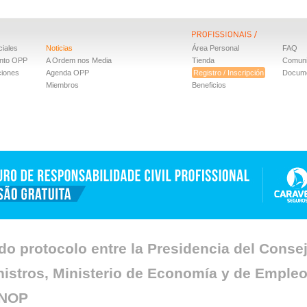
iales
Noticias
Área Personal
FAQ
nto OPP
A Ordem nos Media
Tienda
Comun
ciones
Agenda OPP
Registro / Inscripción
Docum
Miembros
Beneficios
do protocolo entre la Presidencia del Conse
nistros, Ministerio de Economía y de Empleo
CNOP