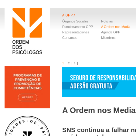
Órganos Sociales
Noticias
Funcionamento OPP
A Ordem nos Media
Representaciones
Agenda OPP
Contactos
Miembros
1
2
3
A Ordem nos Media
SNS continua a falhar n