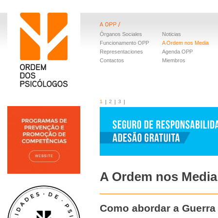
Órganos Sociales
Noticias
Funcionamento OPP
A Ordem nos Media
Representaciones
Agenda OPP
Contactos
Miembros
1
2
3
A Ordem nos Media
Como abordar a Guerra