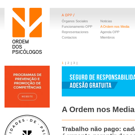
Órganos Sociales
Noticias
Funcionamento OPP
A Ordem nos Media
Representaciones
Agenda OPP
Contactos
Miembros
1
2
3
A Ordem nos Media
Trabalho não pago: cad