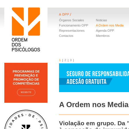
Órganos Sociales
Noticias
Funcionamento OPP
A Ordem nos Media
Representaciones
Agenda OPP
Contactos
Miembros
1
2
3
A Ordem nos Media
Violação em grupo. Da 