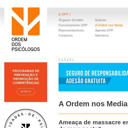
Órganos Sociales
Noticias
Funcionamento OPP
A Ordem nos Media
Representaciones
Agenda OPP
Contactos
Miembros
1
2
3
A Ordem nos Media
Ameaça de massacre em 