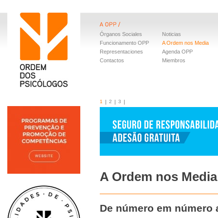
Órganos Sociales
Noticias
Funcionamento OPP
A Ordem nos Media
Representaciones
Agenda OPP
Contactos
Miembros
1
2
3
A Ordem nos Media
De número em número at