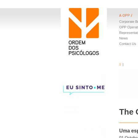
Corporate B
OPP Operat
Representat
News
Contact Us
1
The 
Uma esp
01.Octobe