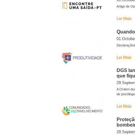
Artigo de O
Ler Mais
Quando 
01.Octobe
Declarações
Ler Mais
DGS lan
que fiq
29.Septem
A Ordem dos
de psicólog
Ler Mais
Proteçã
bombei
29.Septem