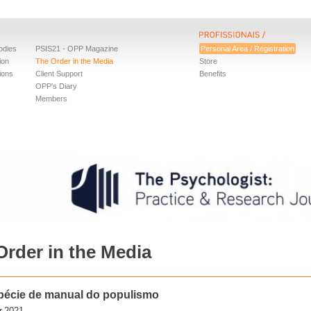
odies
PSIS21 - OPP Magazine
Personal Area / Registration
ion
The Order in the Media
Store
ions
Client Support
Benefits
OPP's Diary
Members
Order in the Media
écie de manual do populismo
r.2021