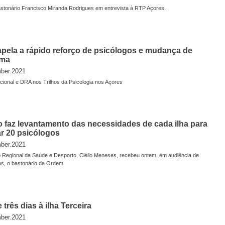
astonário Francisco Miranda Rodrigues em entrevista à RTP Açores.
pela a rápido reforço de psicólogos e mudança de
gma
ber.2021
ional e DRA nos Trilhos da Psicologia nos Açores
 faz levantamento das necessidades de cada ilha para
ar 20 psicólogos
ber.2021
o Regional da Saúde e Desporto, Clélio Meneses, recebeu ontem, em audiência de
s, o bastonário da Ordem
e três dias à ilha Terceira
ber.2021