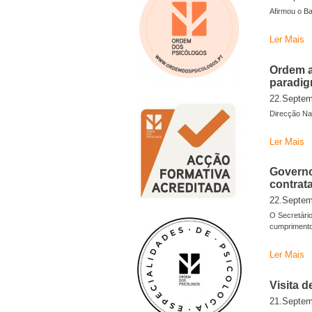
Afirmou o B
Ler Mais
Ordem a
paradi
22.Septem
Direcção Nac
Ler Mais
Governo
contrat
22.Septem
O Secretári
cumprimento
Ler Mais
Visita d
21.Septem