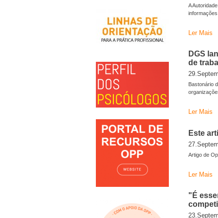
A Autoridad
informações
Ler Mais
DGS lan
de trab
29.Septem
Bastonário 
organizaçõe
Ler Mais
Este ar
27.Septem
Artigo de O
Ler Mais
"É esse
competi
23.Septem