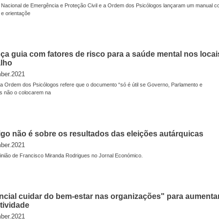
e Nacional de Emergência e Proteção Civil e a Ordem dos Psicólogos lançaram um manual 
 e orientaçõe
ça guia com fatores de risco para a saúde mental nos locai
alho
ber.2021
da Ordem dos Psicólogos refere que o documento “só é útil se Governo, Parlamento e
s não o colocarem na
tigo não é sobre os resultados das eleições autárquicas
ber.2021
pinião de Francisco Miranda Rodrigues no Jornal Económico.
ncial cuidar do bem-estar nas organizações" para aumenta
tividade
ber.2021