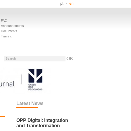
pt
en
FAQ
Announcements
Documents
Training
Search
Latest News
OPP Digital: Integration
and Transformation