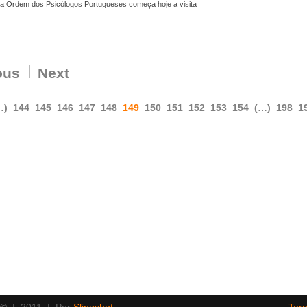
da Ordem dos Psicólogos Portugueses começa hoje a visita
ous
Next
…)
144
145
146
147
148
149
150
151
152
153
154
(…)
198
1