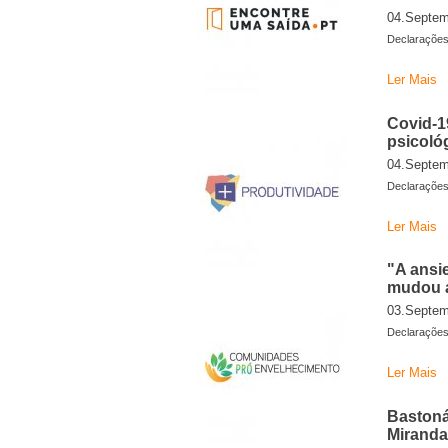
04.Septem
Declarações
Ler Mais
Covid-1
psicoló
04.Septem
Declarações
Ler Mais
"A ansi
mudou a
03.Septem
Declarações
Ler Mais
Bastoná
Miranda