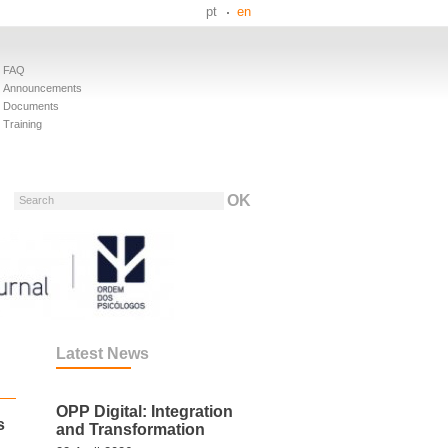
pt
en
FAQ
Announcements
Documents
Training
Search
Latest News
OPP Digital: Integration
s
and Transformation