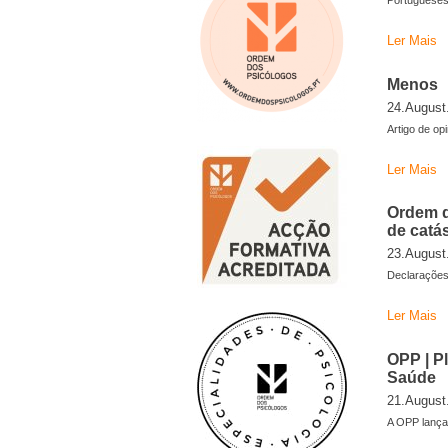
Portuguese
Ler Mais
Menos
24.August
Artigo de op
Ler Mais
Ordem d
de catás
23.August
Declarações
Ler Mais
OPP | P
Saúde
21.August
A OPP lança