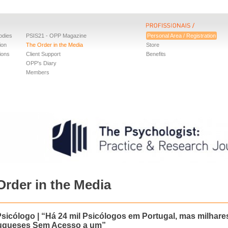
odies
PSIS21 - OPP Magazine
Personal Area / Registration
ion
The Order in the Media
Store
ions
Client Support
Benefits
OPP's Diary
Members
Order in the Media
Psicólogo | “Há 24 mil Psicólogos em Portugal, mas milhare
ugueses Sem Acesso a um”