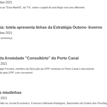
ber.2021
a ao "Esta Manhã", da TVI, sobre o papel do psicólogo num ano diferente
a: tutela apresenta linhas da Estratégia Outono- Inverno
ber.2021
 presença.
da Ansiedade "Consultório" do Porto Canal
.2021
Lage Ferreira, membro da Direcção da OPP comenta no Porto Canal o documento
zado pela OPP, com recomend
as miudinhas
.2021
pinião no Jornal Económico, Francisco Miranda Rodrigues, Bastonário da Ordem dos Psicólo