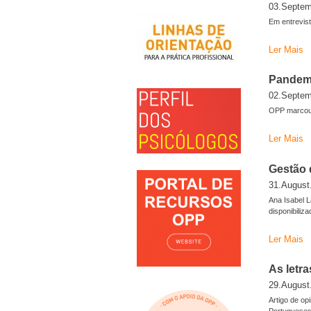
03.Septem
Em entrevist
Ler Mais
Pandemi
02.Septem
OPP marcou
Ler Mais
Gestão 
31.August
Ana Isabel 
disponibili
Ler Mais
As letr
29.August
Artigo de o