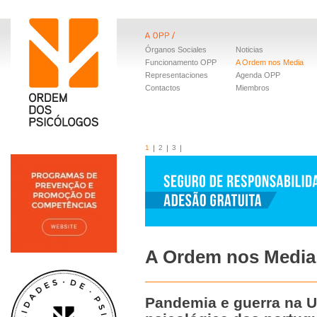
Órganos Sociales
Noticias
Funcionamento OPP
A Ordem nos Media
Representaciones
Agenda OPP
Contactos
Miembros
1
2
3
A Ordem nos Media
Pandemia e guerra na 