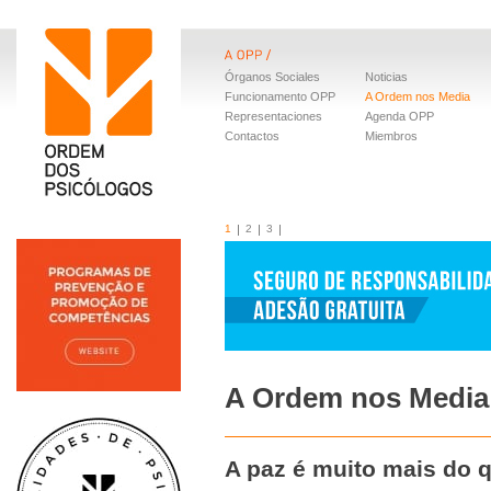
Órganos Sociales
Noticias
Funcionamento OPP
A Ordem nos Media
Representaciones
Agenda OPP
Contactos
Miembros
1
2
3
A Ordem nos Media
A paz é muito mais do 