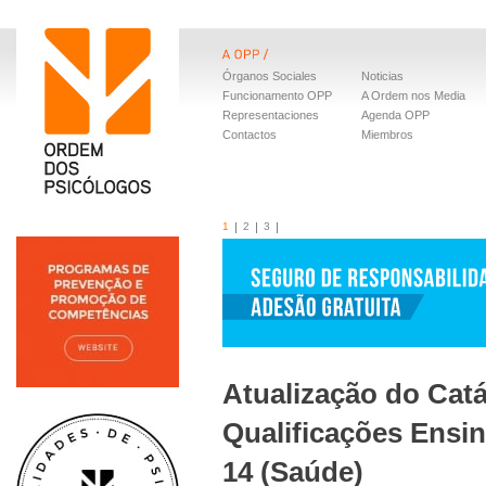
Órganos Sociales
Noticias
Funcionamento OPP
A Ordem nos Media
Representaciones
Agenda OPP
Contactos
Miembros
1
2
3
Atualização do Cat
Qualificações Ensin
14 (Saúde)