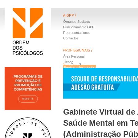
Órganos Sociales
Funcionamento OPP
Representaciones
Contactos
Área Personal
Tienda
1
2
3
Registro / Inscripción
Beneficios
Gabinete Virtual de
Saúde Mental em Te
(Administração Púb