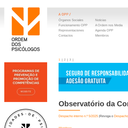
Órganos Sociales
Noticias
Funcionamento OPP
A Ordem nos Media
Representaciones
Agenda OPP
Contactos
Miembros
1
2
3
Observatório da Co
Despacho interno n.º 5/2025
|Revoga o
Despacho 
Membros