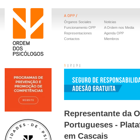
Órganos Sociales
Noticias
Funcionamento OPP
A Ordem nos Media
Representaciones
Agenda OPP
Contactos
Miembros
1
2
3
Representante da 
Portugueses - Plat
em Cascais