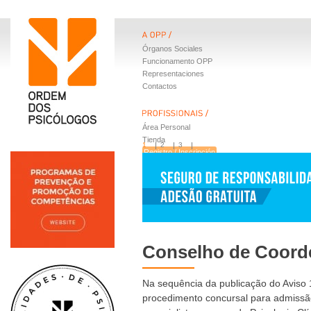
Órganos Sociales
Funcionamento OPP
Representaciones
Contactos
Área Personal
Tienda
1
2
3
Registro / Inscripción
Beneficios
Conselho de Coord
Na sequência da publicação do Aviso 
procedimento concursal para admissão