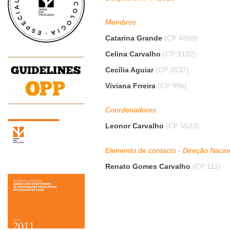
Membros
Catarina Grande
(CP 4868)
Celina Carvalho
(CP 9182)
Cecília Aguiar
(CP 3537)
Viviana Frreira
(CP 996)
Coordenadores
Leonor Carvalho
(CP 5623)
Elemento de contacto - Direção Nacio
Renato Gomes Carvalho
(CP 111)