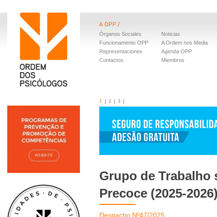
Órganos Sociales
Noticias
Funcionamento OPP
A Ordem nos Media
Representaciones
Agenda OPP
Contactos
Miembros
1
2
3
Grupo de Trabalho 
Precoce (2025-2026
Despacho Nº47/2025