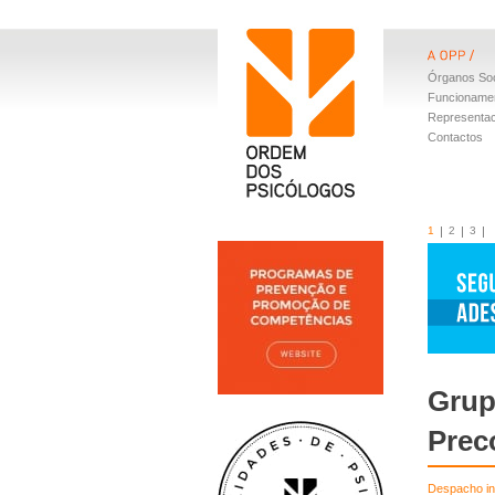
Órganos Soc
Funcioname
Representa
Contactos
1
2
3
Grup
Prec
Despacho in