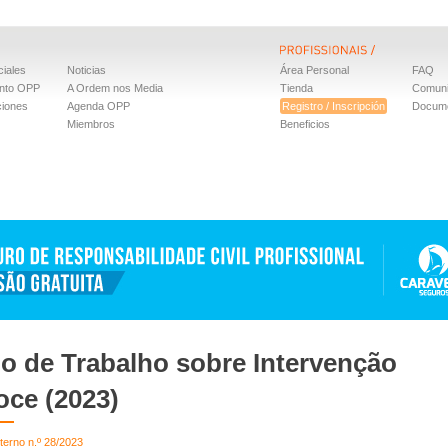
iales
Noticias
Área Personal
FAQ
nto OPP
A Ordem nos Media
Tienda
Comun
ciones
Agenda OPP
Registro / Inscripción
Docum
Miembros
Beneficios
o de Trabalho sobre Intervenção
oce (2023)
terno n.º 28/2023