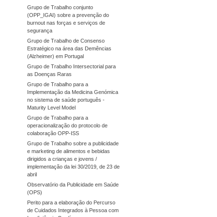
Grupo de Trabalho conjunto
(OPP_IGAI) sobre a prevenção do
burnout nas forças e serviços de
segurança
Grupo de Trabalho de Consenso
Estratégico na área das Demências
(Alzheimer) em Portugal
Grupo de Trabalho Intersectorial para
as Doenças Raras
Grupo de Trabalho para a
Implementação da Medicina Genómica
no sistema de saúde português -
Maturity Level Model
Grupo de Trabalho para a
operacionalização do protocolo de
colaboração OPP-ISS
Grupo de Trabalho sobre a publicidade
e marketing de alimentos e bebidas
dirigidos a crianças e jovens /
implementação da lei 30/2019, de 23 de
abril
Observatório da Publicidade em Saúde
(OPS)
Perito para a elaboração do Percurso
de Cuidados Integrados à Pessoa com