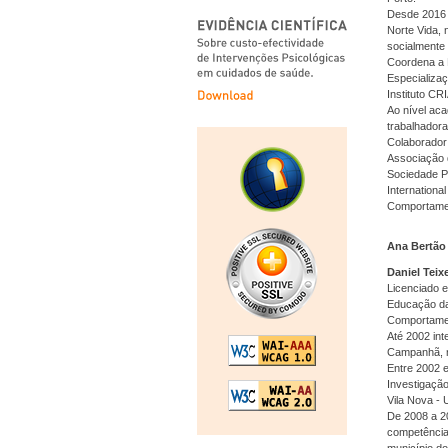
Desde 2016 
Norte Vida, 
socialmente 
Coordena a 
Especializa
Instituto CR
Ao nível aca
trabalhadora
Colaborador 
Associação 
Sociedade P
International
Comportamen
Ana Bertã
Daniel Teix
Licenciado e
Educação da 
Comportamen
Até 2002 in
Campanhã, n
Entre 2002 e
Investigaçã
Vila Nova - 
De 2008 a 20
competência
município do