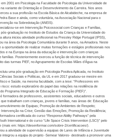
e em 2001 em Psicologia na Faculdade de Psicologia da Universidade de
 na variante de Orientação e Desenvolvimento da Carreira. Nos anos
xerceu a sua profissão na Escola Básica de Alcabideche, na empresa de
Pedra Base e ainda, como voluntária, na Associação Nacional para o
tervenção na Sobredotação (ANEIS).
ecializou-se em Intervenção Psicossocial com Crianças e Famílias,
 pós-graduação no Instituto de Estudos da Criança da Universidade do
 altura iniciou atividade profissional na Pressley Ridge Portugal (IPSS),
ou na área da Psicologia Comunitária durante 9 anos, na Amadora. Neste
e a oportunidade de realizar muitas formações e estágios profissionais nos
dos e na Europa na área da educação e intervenção com crianças
e famílias. Posteriormente exerceu a função de técnica de intervenção
bito das turmas PIEF, no Agrupamento de Escolas Mães d’Água na
luiu uma pós-graduação em Psicologia Positiva Aplicada, no Instituto
Ciências Sociais e Políticas, da UL e em 2017 graduou-se mestre em
Risco e Saúde, na mesma faculdade, com a tese: “Professores em
 risco: estudo exploratório do papel das relações na resiliência de
 do Programa Integrado de Educação e Formação (PIEF)”.
é formadora de professores, assistentes sociais, educadores e outros
s que trabalham com crianças, jovens e famílias, nas áreas de: Educação
esenvolvimento de Equipas; Promoção de Ambientes de Respeito;
 Intervenção na Crise; Gestão das Emoções; Promoção da Resiliência;
 formadora certificada do curso “Response Ability Pathways” pela
outh International e do curso “Life Space Crisis Intervention (LSCI)” pelo
te (mais em: https://desenformar.com/sobre-2/certificacoes/).
iou a atividade de supervisão a equipas de Lares de Infância e Juventude
e integrou a equipa do projeto -Semear Valores- destinado a promover uma