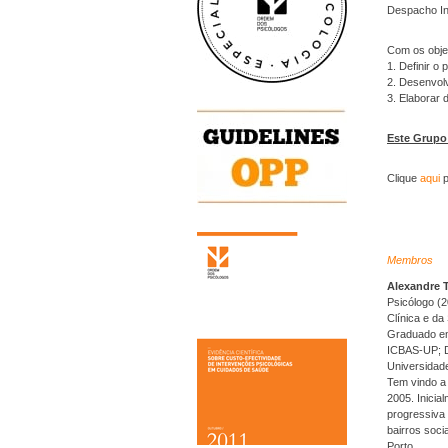
Despacho In
Com os obje
1. Definir o
2. Desenvolv
3. Elaborar
Este Grupo 
Clique
aqui
p
Membros
Alexandre T
Psicólogo (2
Clínica e d
Graduado em
ICBAS-UP; D
Universidade
Tem vindo a 
2005. Inicia
progressiva 
bairros soci
Porto.