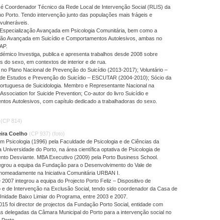
é Coordenador Técnico da Rede Local de Intervenção Social (RLIS) da
no Porto. Tendo intervenção junto das populações mais frágeis e
vulneráveis.
Especialização Avançada em Psicologia Comunitária, bem como a
ção Avançada em Suicídio e Comportamentos Autolesivos, ambas no
IAP.
démico Investiga, publica e apresenta trabalhos desde 2008 sobre
s do sexo, em contextos de interior e de rua.
no Plano Nacional de Prevenção do Suicídio (2013-2017); Voluntário –
de Estudos e Prevenção do Suicídio – ESCUTAR (2004-2010); Sócio da
ortuguesa de Suicidologia. Membro e Representante Nacional na
 Association for Suicide Prevention; Co-autor do livro Suicídio e
tos Autolesivos, com capítulo dedicado a trabalhadoras do sexo.
o
(CP 814)
eira Coelho
(CP 937)
(foto)
m Psicologia (1996) pela Faculdade de Psicologia e de Ciências da
Universidade do Porto, na área científica optativa de Psicologia de
to Desviante. MBA Executivo (2009) pela Porto Business School.
tegrou a equipa da Fundação para o Desenvolvimento do Vale de
omeadamente na Iniciativa Comunitária URBAN I.
 2007 integrou a equipa do Projecto Porto Feliz – Dispositivo de
o e de Intervenção na Exclusão Social, tendo sido coordenador da Casa de
Unidade Baixo Limiar do Programa, entre 2003 e 2007.
15 foi director de projectos da Fundação Porto Social, entidade com
s delegadas da Câmara Municipal do Porto para a intervenção social no
 Porto.