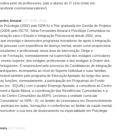
itiva junto de professores, pais e alunos do 1º ciclo (mais em:
.facebook.com/semearvalores/).
andes Amaral
(CP 3045)
(foto)
em Psicologia (2002) pelo ISPA-IU e Pós-graduada em Gestão de Projetos
 (2004) pelo ISCTE, Sónia Fernandes Amaral é Psicóloga Comunitária na
ociação para o Estudo e Integração Psicossocial desde 2002, uma
 que investiga e desenvolve programas inovadores de apoio à integração
 de pessoas com experiência de doença mental, assim como proporciona
studantes e profissionais nesta área de intervenção. Dirige o
o de Formação, nomeadamente na supervisão dos estágios curriculares
 ensino superior, dos estágios profissionais e dos estágios à Ordem dos
Portugueses. É responsável pelo processo de Candidaturas de integração
rticipantes. Acompanha ao nível do Suporte Individual e suas famílias,
nsável também pelo programa de Educação Apoiada. Ao longo dos anos,
ras funções, nomeadamente, a participação em Programas do Fundo
peu (ex.: EQUAL) com o projeto Emprego Apoiado, a consultoria ao Centro
ent e Ajuda-Mútua, a coordenação das Residências Comunitárias e a
 do Centro Comunitário da AEIPS. Lecionou a unidade curricular
Comunitária” no ISPA – IU, no âmbito da Licenciatura em Desenvolvimento
 participa em aulas, formações e conferências no âmbito da saúde mental,
esenvolver a sua tese de doutoramento na especialidade em Psicologia
reiro
(CP 11941)