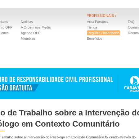
iales
Noticias
Área Personal
FAQ
nto OPP
A Ordem nos Media
Tienda
Comun
ciones
Agenda OPP
Registro / Inscripción
Docum
Miembros
Beneficios
o de Trabalho sobre a Intervenção d
ólogo em Contexto Comunitário
rabalho sobre a Intervenção do Psicólogo em Contexto Comunitário foi criado através do