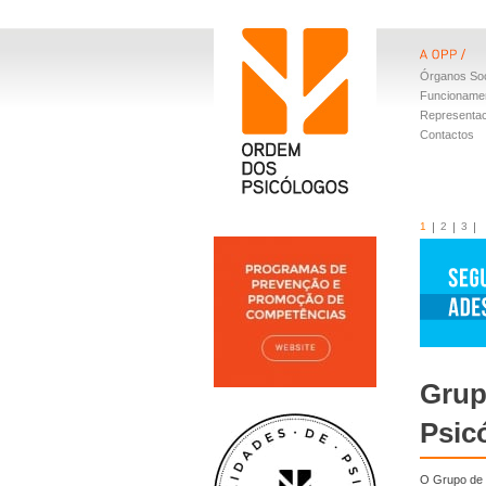
Órganos Soc
Funcioname
Representa
Contactos
1
2
3
Grup
Psic
O Grupo de T