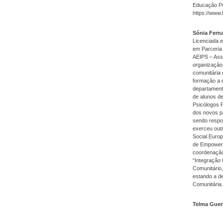
Educação Pos
https://www
Sónia Fern
Licenciada 
em Parceria
AEIPS – Ass
organização
comunitária
formação a e
departament
de alunos de
Psicólogos 
dos novos pa
sendo respo
exerceu out
Social Euro
de Empowerm
coordenação
“Integração 
Comunitário,
estando a d
Comunitária.
Telma Guer