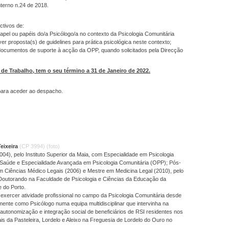
terno n.24 de 2018.
ctivos de:
 papel ou papéis do/a Psicólogo/a no contexto da Psicologia Comunitária
er proposta(s) de guidelines para prática psicológica neste contexto;
 documentos de suporte à acção da OPP, quando solicitados pela Direcção
de Trabalho, tem o seu término a 31 de Janeiro de 2022.
ara aceder ao despacho.
eixeira
(CP 3994)
(foto)
004), pelo Instituto Superior da Maia, com Especialidade em Psicologia
a Saúde e Especialidade Avançada em Psicologia Comunitária (OPP); Pós-
 Ciências Médico Legais (2006) e Mestre em Medicina Legal (2010), pelo
outorando na Faculdade de Psicologia e Ciências da Educação da
 do Porto.
exercer atividade profissional no campo da Psicologia Comunitária desde
lmente como Psicólogo numa equipa multidisciplinar que intervinha na
autonomização e integração social de beneficiários de RSI residentes nos
ais da Pasteleira, Lordelo e Aleixo na Freguesia de Lordelo do Ouro no