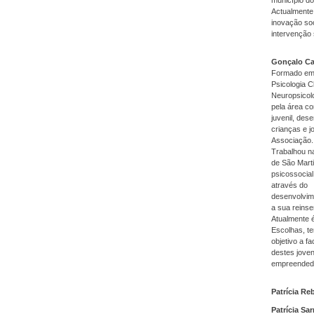
Actualmente 
inovação so
intervenção 
Gonçalo C
Formado em 
Psicologia C
Neuropsicolo
pela área co
juvenil, des
crianças e j
Associação.
Trabalhou n
de São Marti
psicossocial
através do
desenvolvim
a sua reinse
Atualmente 
Escolhas, te
objetivo a fa
destes jove
empreended
Patrícia Re
Patrícia S