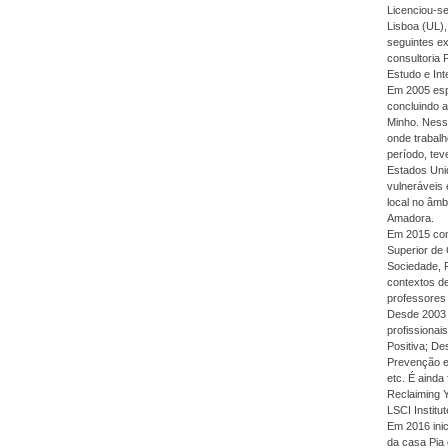
Licenciou-s
Lisboa (UL),
seguintes e
consultoria 
Estudo e In
Em 2005 esp
concluindo a
Minho. Nessa
onde trabalh
período, tev
Estados Uni
vulneráveis 
local no âm
Amadora.
Em 2015 conc
Superior de 
Sociedade, 
contextos de
professores
Desde 2003 
profissionai
Positiva; D
Prevenção e
etc. É ainda
Reclaiming Y
LSCI Institu
Em 2016 inic
da casa Pia 