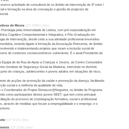
exerce actividade de consultoria do no âmbito de intervenção do 3º setor /
cial e formação na área de concepção e gestão de projectos de
social.
ardoso de Moura
(CP 19081)
(foto)
Psicologia pela Universidade de Lisboa, com pré-especialização em
línica Cognitivo-Comportamental e Integrativa, e Pós-Graduação em
gia de Intervenção, desde cedo a sua atividade profissional enveredou
munitária, estando ligado à formação da Associação Reinventa, de âmbito
envolvendo e implementando projetos que visam a inclusão social de
ovens de contextos socioeconómicos vulneráveis. É o atual Presidente da
a Equipa de de Rua de Apoio a Crianças e Jovens, do Centro Comunitário
nho (Instituto de Segurança Social da Madeira), intervindo no domínio
 junto de crianças, adolescentes e jovens adultos em situações de risco,
ento de acções de promoção da saúde e prevenção da doença, facilitando
rção social e a melhoria da qualidade de vida;
é o Coordenador do Projeto Renascer@Nogueira, no âmbito do Programa
ndo como participantes diretos jovens NEET, que tem como principal
cilitação do processo de (re)integração formativa, social e profissional
ns, através de medidas que focam a empregabilidade e o emprego, e o
orismo.
belo
(CP 4720)
(foto)
armento
(CP 2106)
(foto)