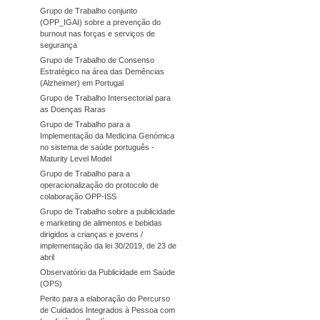
Grupo de Trabalho conjunto
(OPP_IGAI) sobre a prevenção do
burnout nas forças e serviços de
segurança
Grupo de Trabalho de Consenso
Estratégico na área das Demências
(Alzheimer) em Portugal
Grupo de Trabalho Intersectorial para
as Doenças Raras
Grupo de Trabalho para a
Implementação da Medicina Genómica
no sistema de saúde português -
Maturity Level Model
Grupo de Trabalho para a
operacionalização do protocolo de
colaboração OPP-ISS
Grupo de Trabalho sobre a publicidade
e marketing de alimentos e bebidas
dirigidos a crianças e jovens /
implementação da lei 30/2019, de 23 de
abril
Observatório da Publicidade em Saúde
(OPS)
Perito para a elaboração do Percurso
de Cuidados Integrados à Pessoa com