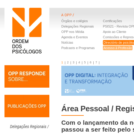
Órgãos e colégios
Certificações
Delegações Regionais
PSIS21 - Revista OP
OPP nos Média
Apoio ao Cliente
Agenda e Eventos
Comissões e Repres
Notícias
Directório de psicól
Podcasts e Programas
Acesso à Profissão
1
2
3
4
5
6
7
Área Pessoal / Regi
Com o lançamento da n
passou a ser feito pelo