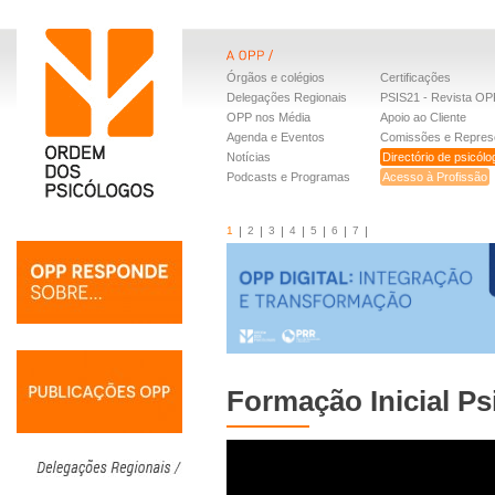
Órgãos e colégios
Certificações
Delegações Regionais
PSIS21 - Revista OP
OPP nos Média
Apoio ao Cliente
Agenda e Eventos
Comissões e Repres
Notícias
Directório de psicól
Podcasts e Programas
Acesso à Profissão
1
2
3
4
5
6
7
Formação Inicial Ps