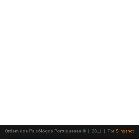
Ordem dos Psicólogos Portugueses ©
| 2011 | Por
Slingshot