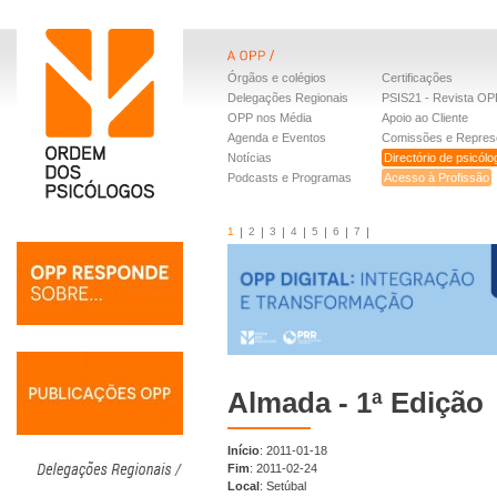
Órgãos e colégios
Certificações
Delegações Regionais
PSIS21 - Revista OP
OPP nos Média
Apoio ao Cliente
Agenda e Eventos
Comissões e Repres
Notícias
Directório de psicól
Podcasts e Programas
Acesso à Profissão
1
2
3
4
5
6
7
Almada - 1ª Edição
Início
: 2011-01-18
Fim
: 2011-02-24
Local
: Setúbal