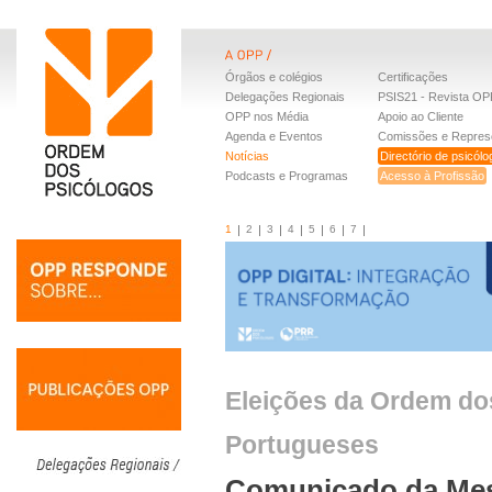
Órgãos e colégios
Certificações
Delegações Regionais
PSIS21 - Revista OP
OPP nos Média
Apoio ao Cliente
Agenda e Eventos
Comissões e Repres
Notícias
Directório de psicól
Podcasts e Programas
Acesso à Profissão
1
2
3
4
5
6
7
Eleições da Ordem do
Portugueses
Comunicado da Mesa