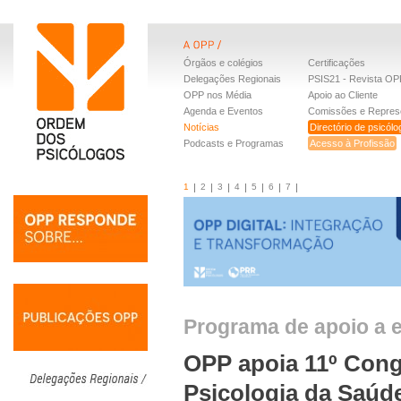
Órgãos e colégios
Certificações
Delegações Regionais
PSIS21 - Revista OP
OPP nos Média
Apoio ao Cliente
Agenda e Eventos
Comissões e Repres
Notícias
Directório de psicól
Podcasts e Programas
Acesso à Profissão
1
2
3
4
5
6
7
Programa de apoio a e
OPP apoia 11º Cong
Psicologia da Saúd