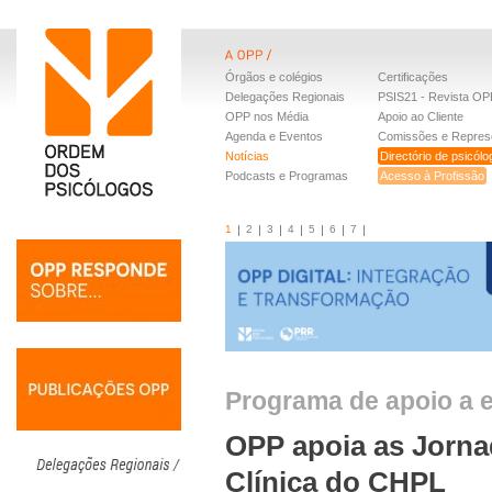
Órgãos e colégios
Certificações
Delegações Regionais
PSIS21 - Revista OP
OPP nos Média
Apoio ao Cliente
Agenda e Eventos
Comissões e Repres
Notícias
Directório de psicól
Podcasts e Programas
Acesso à Profissão
1
2
3
4
5
6
7
Programa de apoio a e
OPP apoia as Jorna
Clínica do CHPL