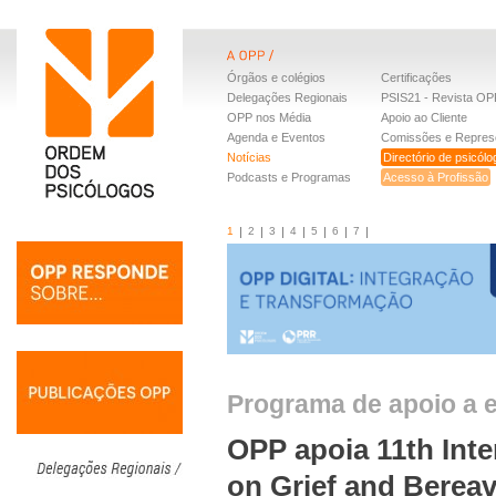
Órgãos e colégios
Certificações
Delegações Regionais
PSIS21 - Revista OP
OPP nos Média
Apoio ao Cliente
Agenda e Eventos
Comissões e Repres
Notícias
Directório de psicól
Podcasts e Programas
Acesso à Profissão
1
2
3
4
5
6
7
Programa de apoio a e
OPP apoia 11th Inte
on Grief and Berea