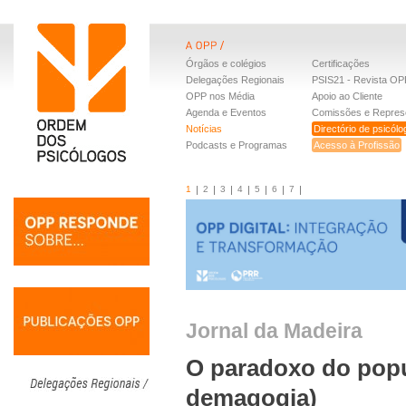
Órgãos e colégios
Certificações
Delegações Regionais
PSIS21 - Revista OP
OPP nos Média
Apoio ao Cliente
Agenda e Eventos
Comissões e Repres
Notícias
Directório de psicól
Podcasts e Programas
Acesso à Profissão
1
2
3
4
5
6
7
Jornal da Madeira
O paradoxo do popu
demagogia)