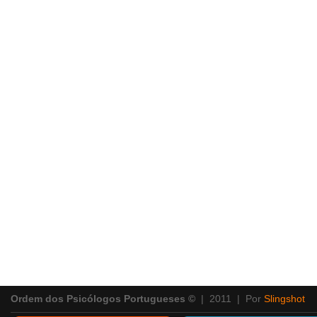
Ordem dos Psicólogos Portugueses ©
| 2011 | Por
Slingshot