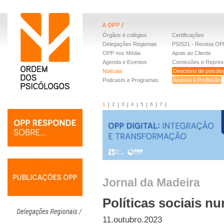
Órgãos e colégios
Certificações
Delegações Regionais
PSIS21 - Revista OP
OPP nos Média
Apoio ao Cliente
Agenda e Eventos
Comissões e Repres
Notícias
Directório de psicól
Podcasts e Programas
Acesso à Profissão
1
2
3
4
5
6
7
Jornal da Madeira
Políticas sociais n
11.outubro.2023