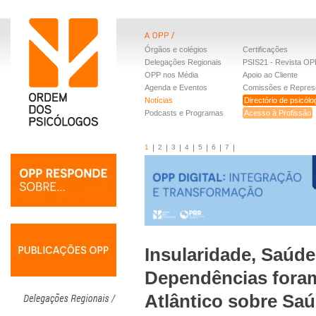
Órgãos e colégios
Certificações
Delegações Regionais
PSIS21 - Revista OP
OPP nos Média
Apoio ao Cliente
Agenda e Eventos
Comissões e Repres
Notícias
Directório de psicól
Podcasts e Programas
Acesso à Profissão
1
2
3
4
5
6
7
Insularidade, Saúde
Dependências fora
Atlântico sobre Sa