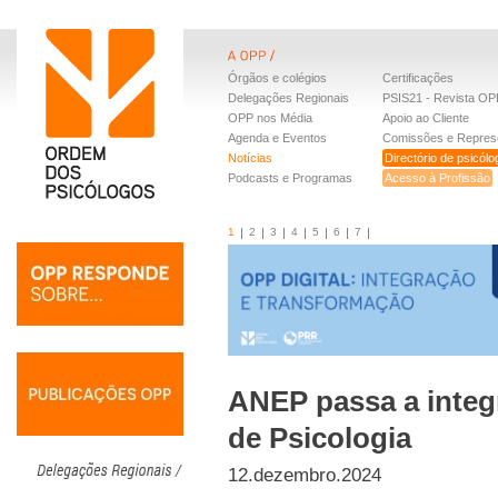
Órgãos e colégios
Certificações
Delegações Regionais
PSIS21 - Revista OP
OPP nos Média
Apoio ao Cliente
Agenda e Eventos
Comissões e Repres
Notícias
Directório de psicól
Podcasts e Programas
Acesso à Profissão
1
2
3
4
5
6
7
ANEP passa a integ
de Psicologia
12.dezembro.2024