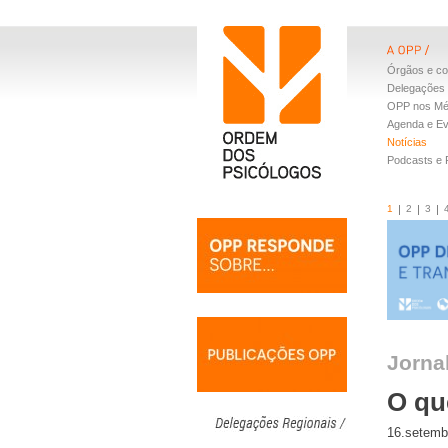
Órgãos e co
Delegações 
OPP nos Mé
Agenda e E
Notícias
Podcasts e
1
2
3
Jorna
O qu
16.setemb