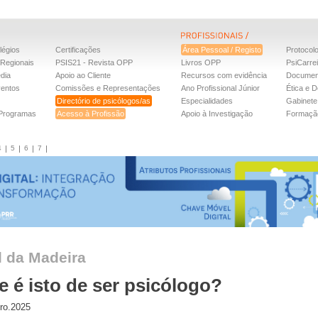
légios
Certificações
Área Pessoal / Registo
Protocol
Regionais
PSIS21 - Revista OPP
Livros OPP
PsiCarre
dia
Apoio ao Cliente
Recursos com evidência
Documen
ventos
Comissões e Representações
Ano Profissional Júnior
Ética e D
Directório de psicólogos/as
Especialidades
Gabinete 
 Programas
Acesso à Profissão
Apoio à Investigação
Formaçã
4
5
6
7
l da Madeira
e é isto de ser psicólogo?
ro.2025