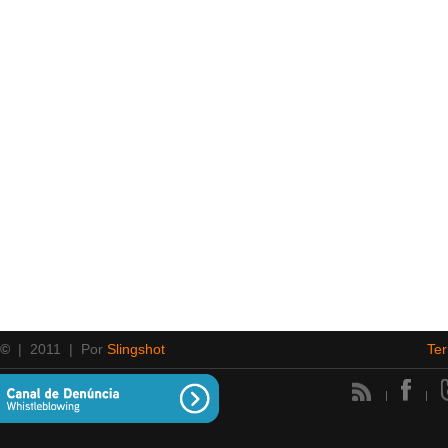
 ©
| 2011 | Por
Slingshot
Te