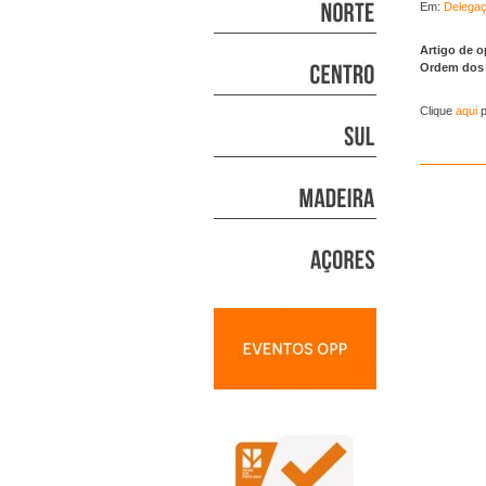
Em:
Delegaç
Artigo de o
Ordem dos 
Clique
aqui
p