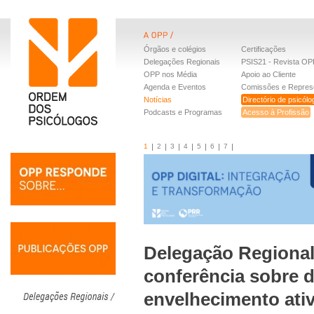
Órgãos e colégios
Certificações
Delegações Regionais
PSIS21 - Revista OP
OPP nos Média
Apoio ao Cliente
Agenda e Eventos
Comissões e Repres
Notícias
Directório de psicól
Podcasts e Programas
Acesso à Profissão
1
2
3
4
5
6
7
Delegação Regional
conferência sobre 
envelhecimento ati