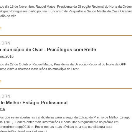
do dia 18 de Novembro, Raquel Matos, Presidente da Direcção Regional do Norte da Orde
ólogos Portugueses participou no II Encontro de Psiquiatria e Saúde Mental da Casa Ozanam
oão de Vêr.
s
va DRN
ao município de Ovar - Psicólogos com Rede
ro.2016
do dia 27 de Outubro, Raquel Matos, Presidente da Direcção Regional do Norte da OPP
uma visita a diversas instituições do município de Ovar.
s
va DRN
de Melhor Estágio Profissional
016
os que estão abertas as candidaturas para a segunda Edição do Prémio de Melhor Estágio
onal (2015). Poderá obter mais informações e consultar o regulamento do prémio em
ntrodrnorteopp2016.pt. Envie-nos as suas dúvidas ou a sua candidatura para
.drnorte@ordemdospsicologos.pt