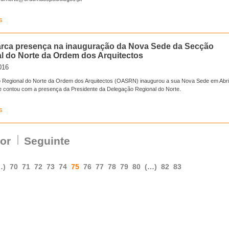
s
ca presença na inauguração da Nova Sede da Secção
l do Norte da Ordem dos Arquitectos
016
 Regional do Norte da Ordem dos Arquitectos (OASRN) inaugurou a sua Nova Sede em Abri
e contou com a presença da Presidente da Delegação Regional do Norte.
s
ior
Seguinte
…)
70
71
72
73
74
75
76
77
78
79
80
(…)
82
83