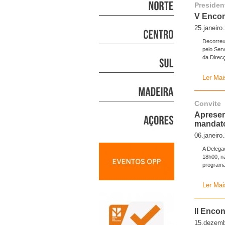
Presiden
V Encon
25.janeiro
Decorreu
pelo Ser
da Direc
Ler Mai
Convite
Apresen
mandato
06.janeiro
A Delega
18h00, na
programa
Ler Mai
II Enco
15.dezemb