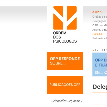
Órgãos e co
Delegações 
OPP nos Mé
Agenda e E
Notícias
Podcasts e
1
2
3
Dele