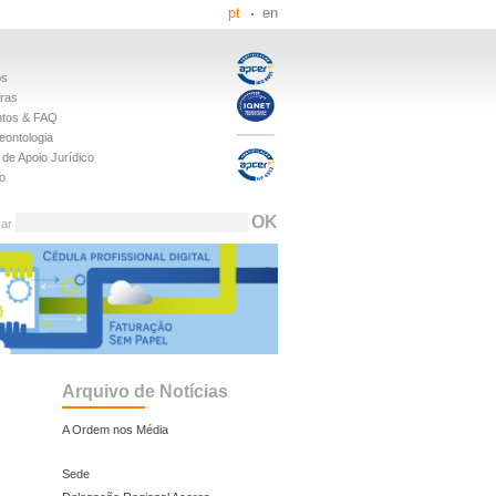
pt
en
os
iras
tos & FAQ
eontologia
de Apoio Jurídico
o
sar
Arquivo de Notícias
A Ordem nos Média
Sede