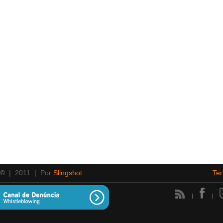
 ©
| 2011 | Por
Slingshot
Te