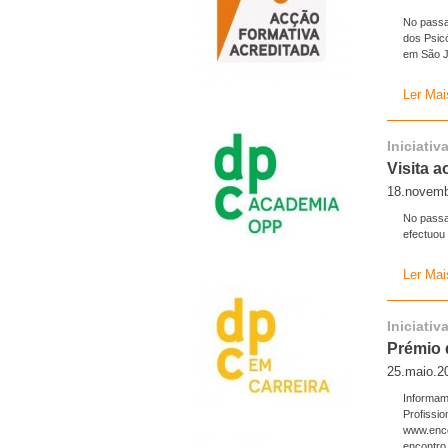
No passa
dos Psic
em São J
Ler Mai
Iniciati
Visita 
18.novemb
No passa
efectuou 
Ler Mai
Iniciati
Prémio 
25.maio.2
Informam
Profissi
www.enco
encontro