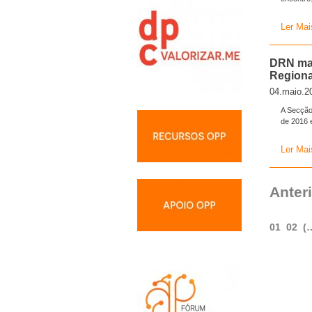
Ler Mai
DRN mar
Regiona
04.maio.2
A Secção
de 2016 
Ler Mai
Anter
01
02
(