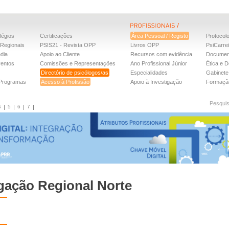
légios
Certificações
Área Pessoal / Registo
Protocol
Regionais
PSIS21 - Revista OPP
Livros OPP
PsiCarre
dia
Apoio ao Cliente
Recursos com evidência
Documen
ventos
Comissões e Representações
Ano Profissional Júnior
Ética e D
Directório de psicólogos/as
Especialidades
Gabinete 
 Programas
Acesso à Profissão
Apoio à Investigação
Formaçã
Pesqui
4
5
6
7
gação Regional Norte