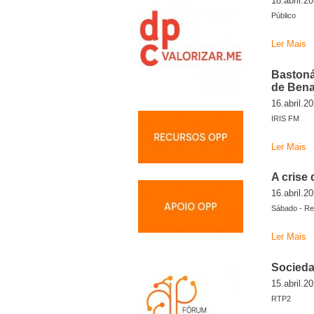
18.abril.2
Público
Ler Mais
Bastoná
de Ben
16.abril.2
IRIS FM
Ler Mais
A crise
16.abril.2
Sábado - R
Ler Mais
Socieda
15.abril.2
RTP2