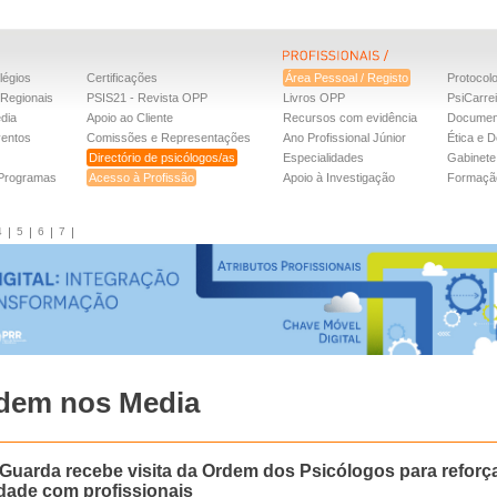
légios
Certificações
Área Pessoal / Registo
Protocol
Regionais
PSIS21 - Revista OPP
Livros OPP
PsiCarre
dia
Apoio ao Cliente
Recursos com evidência
Documen
ventos
Comissões e Representações
Ano Profissional Júnior
Ética e D
Directório de psicólogos/as
Especialidades
Gabinete 
 Programas
Acesso à Profissão
Apoio à Investigação
Formaçã
4
5
6
7
dem nos Media
Guarda recebe visita da Ordem dos Psicólogos para reforç
dade com profissionais