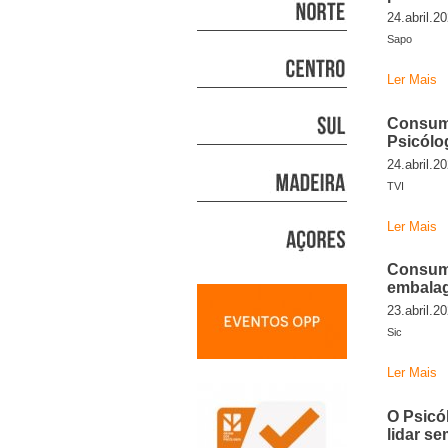
24.abril.2
Sapo
Ler Mais
Consumo
Psicólo
24.abril.2
TVI
Ler Mais
Consumo
embalag
23.abril.2
Sic
Ler Mais
O Psicó
lidar s