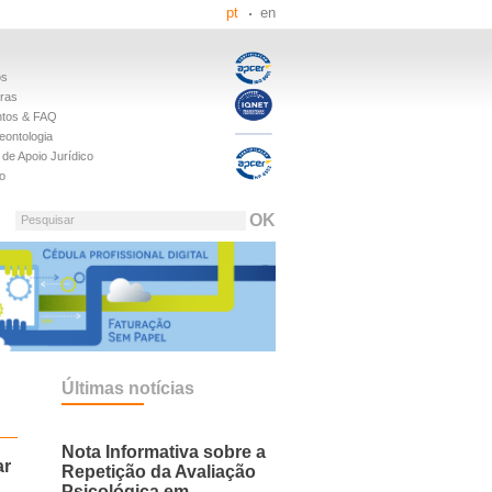
pt
en
os
iras
tos & FAQ
eontologia
de Apoio Jurídico
o
Pesquisar
Últimas notícias
Nota Informativa sobre a
ar
Repetição da Avaliação
Psicológica em