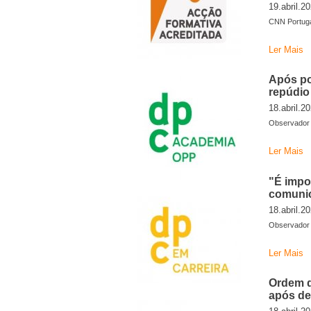
19.abril.2
CNN Portugal
Ler Mais
Após po
repúdio 
18.abril.2
Observador
Ler Mais
"É impo
comunic
18.abril.2
Observador
Ler Mais
Ordem d
após de