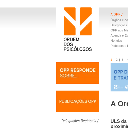
Órgãos e co
Delegações 
OPP nos Mé
Agenda e E
Notícias
Podcasts e
1
2
3
A Or
ULS da 
proximi