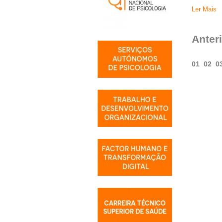
Ler Mais
Anter
01
02
0