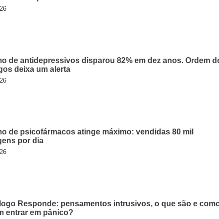
026
 de antidepressivos disparou 82% em dez anos. Ordem d
gos deixa um alerta
026
 de psicofármacos atinge máximo: vendidas 80 mil
ens por dia
026
logo Responde: pensamentos intrusivos, o que são e com
em entrar em pânico?