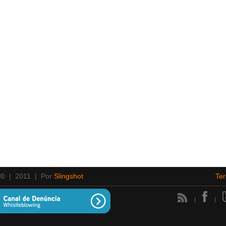
 ©
| 2011 | Por
Slingshot
Te