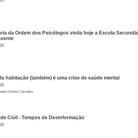
026
ria da Ordem dos Psicólogos visita hoje a Escola Secundá
avente
026
 da habitação (também) é uma crise de saúde mental
026
enato Gomes Carvalho
de Civil - Tempos de Desinformação
026