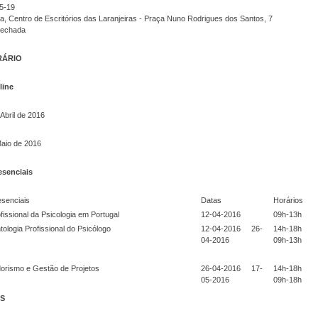
05-19
oa, Centro de Escritórios das Laranjeiras - Praça Nuno Rodrigues dos Santos, 7
Fechada
RÁRIO
line
 Abril de 2016
Maio de 2016
esenciais
senciais
Datas
Horários
fissional da Psicologia em Portugal
12-04-2016
09h-13h
tologia Profissional do Psicólogo
12-04-2016 26-
14h-18h
04-2016
09h-13h
rismo e Gestão de Projetos
26-04-2016 17-
14h-18h
05-2016
09h-18h
ES