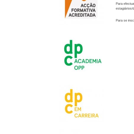
Para efectua
estagiários/
Para se insc