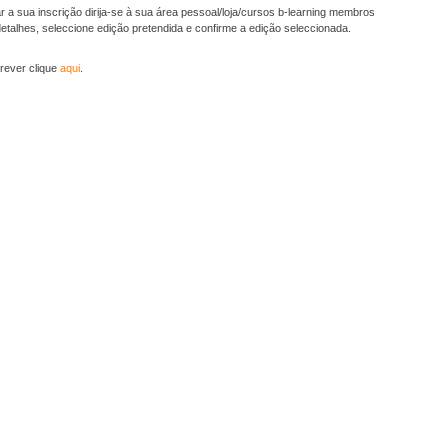
r a sua inscrição dirija-se à sua área pessoal/loja/cursos b-learning membros
detalhes, seleccione edição pretendida e confirme a edição seleccionada.
rever clique
aqui
.