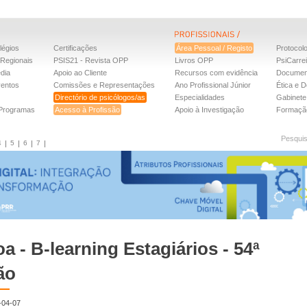
légios
Certificações
Área Pessoal / Registo
Protocol
Regionais
PSIS21 - Revista OPP
Livros OPP
PsiCarre
dia
Apoio ao Cliente
Recursos com evidência
Documen
ventos
Comissões e Representações
Ano Profissional Júnior
Ética e D
Directório de psicólogos/as
Especialidades
Gabinete 
 Programas
Acesso à Profissão
Apoio à Investigação
Formaçã
Pesqui
4
5
6
7
a - B-learning Estagiários - 54ª
ão
-04-07