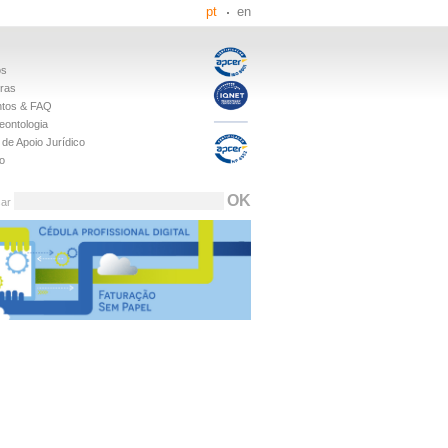
pt
en
os
iras
tos & FAQ
eontologia
de Apoio Jurídico
o
sar