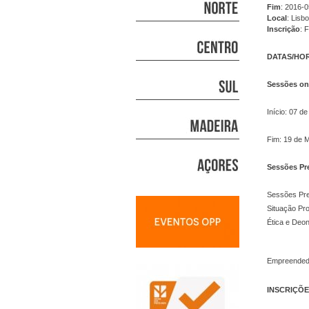
Fim
: 2016-
Local
: Lisb
Inscrição
: 
DATAS/HO
Sessões on
Início: 07 de
Fim: 19 de 
Sessões Pr
Sessões Pre
Situação Pro
Ética e Deon
Empreendedo
INSCRIÇÕ