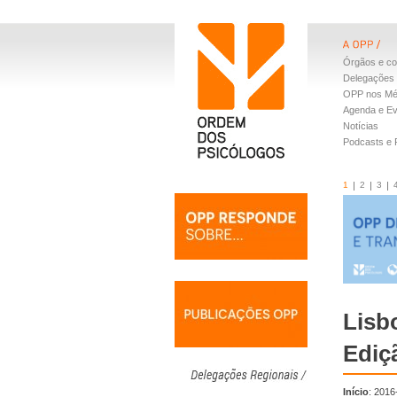
Órgãos e co
Delegações 
OPP nos Mé
Agenda e E
Notícias
Podcasts e
1
2
3
Lisbo
Ediç
Início
: 2016