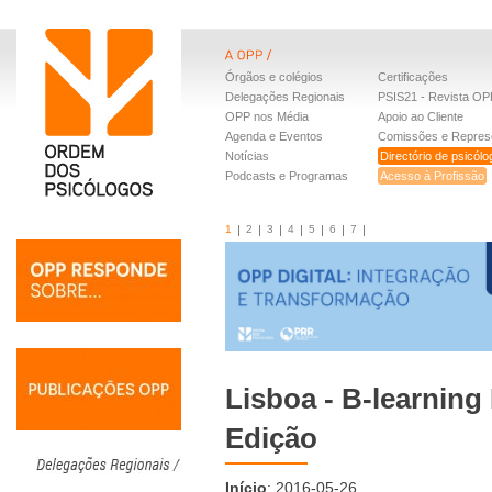
Órgãos e colégios
Certificações
Delegações Regionais
PSIS21 - Revista OP
OPP nos Média
Apoio ao Cliente
Agenda e Eventos
Comissões e Repres
Notícias
Directório de psicól
Podcasts e Programas
Acesso à Profissão
1
2
3
4
5
6
7
Lisboa - B-learning 
Edição
Início
: 2016-05-26