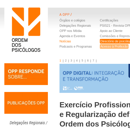
Órgãos e colégios
Certificações
Delegações Regionais
PSIS21 - Revista OP
OPP nos Média
Apoio ao Cliente
Agenda e Eventos
Comissões e Repres
Notícias
Directório de psicól
Podcasts e Programas
Acesso à Profissão
1
2
3
4
5
6
7
Exercício Profission
e Regularização defi
Ordem dos Psicólo