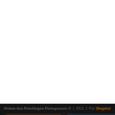
Ordem dos Psicólogos Portugueses ©
| 2011 | Por
Slingshot