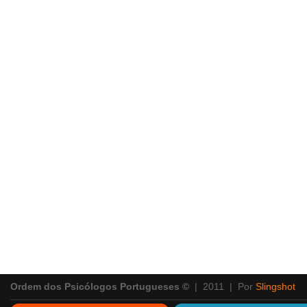
Ordem dos Psicólogos Portugueses ©
| 2011 | Por
Slingshot