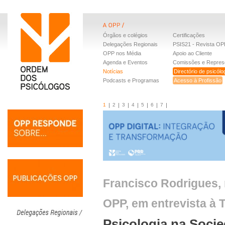
Órgãos e colégios
Certificações
Delegações Regionais
PSIS21 - Revista OP
OPP nos Média
Apoio ao Cliente
Agenda e Eventos
Comissões e Repres
Notícias
Directório de psicól
Podcasts e Programas
Acesso à Profissão
1
2
3
4
5
6
7
Francisco Rodrigues,
OPP, em entrevista à 
Psicologia na Soci