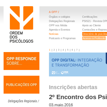
Órgãos e colégios
Certificações
Delegações Regionais
PSIS21 - Revista OP
OPP nos Média
Apoio ao Cliente
Agenda e Eventos
Comissões e Repres
Notícias
Directório de psicól
Podcasts e Programas
Acesso à Profissão
1
2
3
4
5
6
7
Inscrições abertas
2º Encontro dos Ps
03.maio.2016