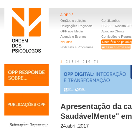
Órgãos e colégios
Certificações
Delegações Regionais
PSIS21 - Revista OP
OPP nos Média
Apoio ao Cliente
Agenda e Eventos
Comissões e Repres
Notícias
Directório de psicól
Podcasts e Programas
Acesso à Profissão
1
2
3
4
5
6
7
Apresentação da c
SaudávelMente" em
24.abril.2017