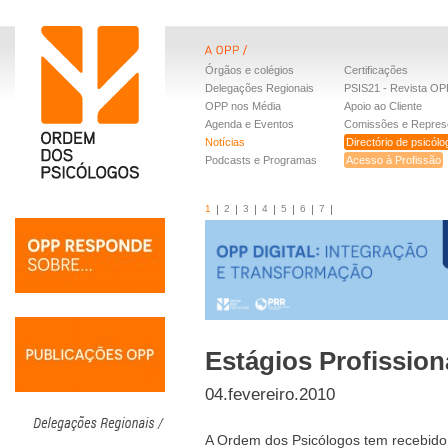
Órgãos e colégios
Certificações
Delegações Regionais
PSIS21 - Revista OP
OPP nos Média
Apoio ao Cliente
Agenda e Eventos
Comissões e Repres
Notícias
Directório de psicól
Podcasts e Programas
Acesso à Profissão
1
2
3
4
5
6
7
Estágios Profission
04.fevereiro.2010
A Ordem dos Psicólogos tem recebido 